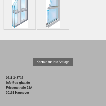
Kontakt für Ihre Anfrage
0511 343715
info@ao-glas.de
Friesenstraße 23A
30161 Hannover