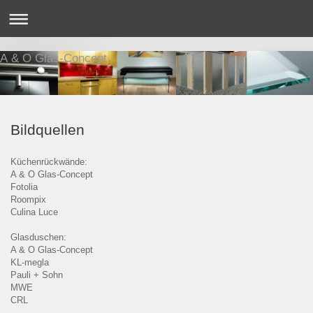
A & O Glas-Concept
Bildquellen
Küchenrückwände:
A & O Glas-Concept
Fotolia
Roompix
Culina Luce
Glasduschen:
A & O Glas-Concept
KL-megla
Pauli + Sohn
MWE
CRL